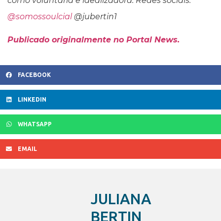
como voluntária e idealizadora. Redes sociais:
@somossoulcial
@jubertin1
Publicado originalmente no Portal News.
FACEBOOK
LINKEDIN
WHATSAPP
EMAIL
JULIANA
BERTIN