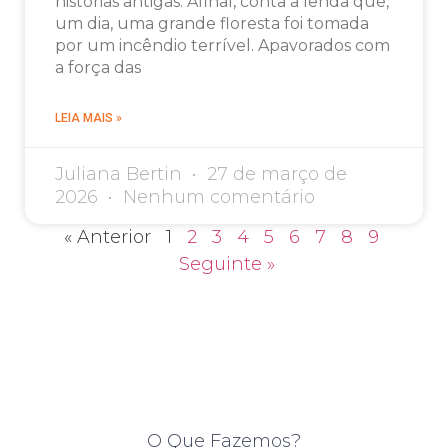
histórias antigas. Afinal, conta a lenda que,
um dia, uma grande floresta foi tomada
por um incêndio terrível. Apavorados com
a força das
LEIA MAIS »
Juliana Bertin
27 de março de
2026
Nenhum comentário
« Anterior
1
2
3
4
5
6
7
8
9
Seguinte »
O Que Fazemos?