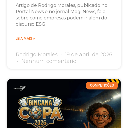
Artigo de Rodrigo Morales, publicado no
Portal News e no jornal Mogi News, fala
sobre como empresas podem ir além do
discurso ESG.
LEIA MAIS »
Rodrigo Morales
19 de abril de 2026
Nenhum comentário
COMPETIÇÕES