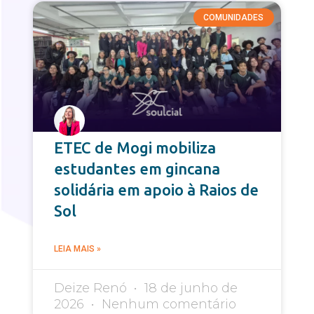
COMUNIDADES
ETEC de Mogi mobiliza
estudantes em gincana
solidária em apoio à Raios de
Sol
LEIA MAIS »
Deize Renó
18 de junho de
2026
Nenhum comentário