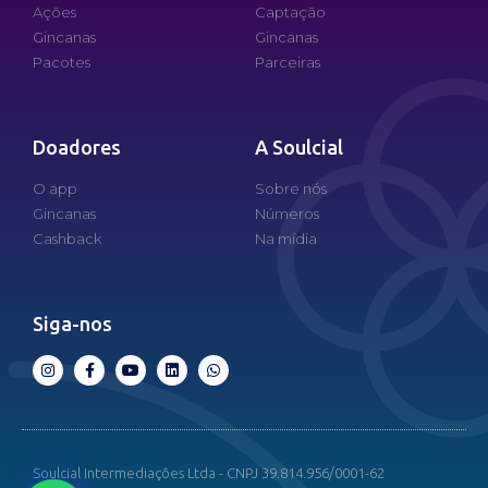
Ações
Captação
Gincanas
Gincanas
Pacotes
Parceiras
Doadores
A Soulcial
O app
Sobre nós
Gincanas
Números
Cashback
Na mídia
Siga-nos
Soulcial Intermediações Ltda - CNPJ 39.814.956/0001-62