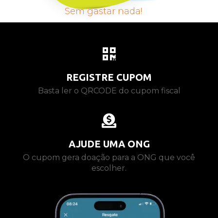
Sem gastar nada!
REGISTRE CUPOM
Basta ler o QRCODE do cupom fiscal
AJUDE UMA ONG
O cupom gera doação para a ONG que você
escolher.