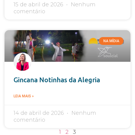
15 de abril de 2026
Nenhum
comentário
NA MÍDIA
Gincana Notinhas da Alegria
LEIA MAIS »
14 de abril de 2026
Nenhum
comentário
1
2
3