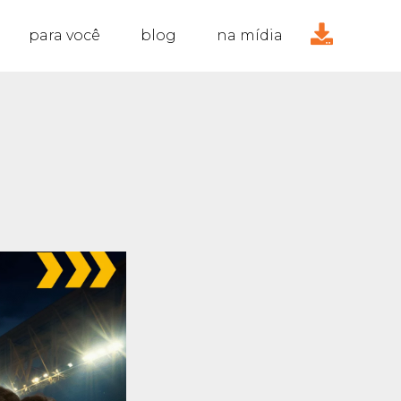
para você
blog
na mídia