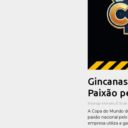
Gincanas
Paixão p
Rodrigo Morales
15 de
A Copa do Mundo de 
paixão nacional pel
empresa utiliza a g