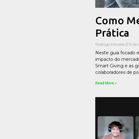
Como Men
Prática
Rodrigo Morales
6 de 
Neste guia focado e
impacto do mercado
Smart Giving e as g
colaboradores de po
Read More »