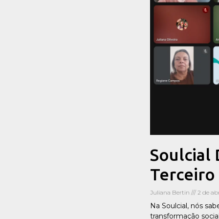
Soulcial
Terceiro
Juliana Bertin
2 de ab
Na Soulcial, nós sa
transformação socia