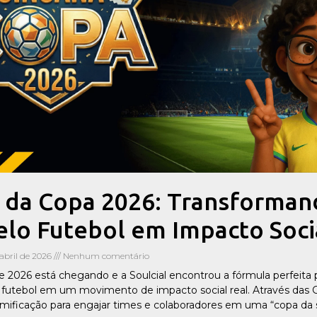
 da Copa 2026: Transforman
elo Futebol em Impacto Soci
 abril de 2026
Nenhum comentário
2026 está chegando e a Soulcial encontrou a fórmula perfeita p
o futebol em um movimento de impacto social real. Através das 
amificação para engajar times e colaboradores em uma “copa da 