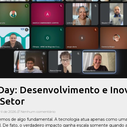
 Day: Desenvolvimento e Ino
 Setor
ril de 2026
Nenhum comentário
bemos de algo fundamental. A tecnologia atua apenas como uma
l. De fato, o verdadeiro impacto ganha escala somente quando a