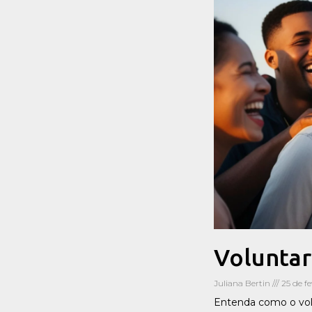
Voluntar
Juliana Bertin
25 de fe
Entenda como o volu