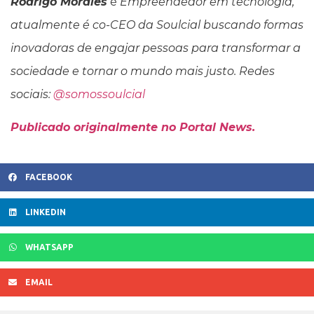
Rodrigo Morales
é
Empreendedor em tecnologia,
atualmente é co-CEO da Soulcial buscando formas
inovadoras de engajar pessoas para transformar a
sociedade e tornar o mundo mais justo.
Redes
sociais:
@somossoulcial
Publicado originalmente no Portal News.
FACEBOOK
LINKEDIN
WHATSAPP
EMAIL