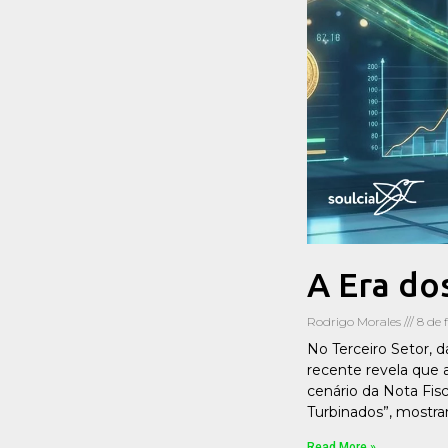
A Era do
Rodrigo Morales
8 de 
No Terceiro Setor, 
recente revela que 
cenário da Nota Fis
Turbinados”, most
Read More »