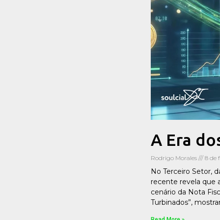
A Era do
Rodrigo Morales
8 de 
No Terceiro Setor, 
recente revela que 
cenário da Nota Fis
Turbinados”, most
Read More »